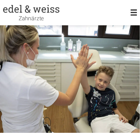
LEISTUNGEN
KIEFERORTHOPÄDIE
ORALCHIRURGIE
TEAM
KARRIERE