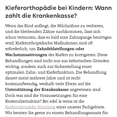
Kieferorthopädie bei Kindern: Wann
zahlt die Krankenkasse?
BLOG
Wenn das Kind anfängt, die Milchzähne zu verlieren,
und die bleibenden Zähne nachkommen, lässt sich
KONTAKT & TERMINE
schon vermuten, dass es bald eine Zahnspange benötigen
wird. Kieferorthopädische Maßnahmen sind oft
erforderlich, um
Zahnfehlstellungen oder
Wachstumsstörungen
des Kiefers zu korrigieren. Diese
Behandlungen sind nicht nur aus ästhetischen Gründen
wichtig, sondern auch zur Sicherstellung einer
© 2026 EDEL & WEISS. ALLE RECHTE VORBEHALTEN.
optimalen Zahn- und Kieferfunktion. Die Behandlung
dauert meist mehrere Jahre und ist recht
kostenaufwendig, weshalb viele Eltern auf die
Unterstützung der Krankenkasse
angewiesen sind.
Doch was sind die Voraussetzungen für eine
Kostenübernahme? Bei edel & weiss ist die
Kieferorthopädie Nürnberg
eines unserer Fachgebiete.
Wir beraten Sie gerne zu einem Behandlungsansatz für