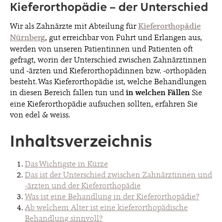
Kieferorthopädie – der Unterschied
Wir als Zahnärzte mit Abteilung für
Kieferorthopädie
BLOG
Nürnberg
, gut erreichbar von Führt und Erlangen aus,
werden von unseren Patientinnen und Patienten oft
gefragt, worin der Unterschied zwischen Zahnärztinnen
KONTAKT & TERMINE
und -ärzten und Kieferorthopädinnen bzw. -orthopäden
besteht. Was Kieferorthopädie ist, welche Behandlungen
in diesen Bereich fallen tun und
in welchen Fällen
Sie
eine Kieferorthopädie aufsuchen sollten, erfahren Sie
von edel & weiss.
© 2026 EDEL & WEISS. ALLE RECHTE VORBEHALTEN.
Inhaltsverzeichnis
Das Wichtigste in Kürze
Das ist der Unterschied zwischen Zahnärztinnen und
-ärzten und der Kieferorthopädie
Was ist eine Behandlung in der Kieferorthopädie?
Ab welchem Alter ist eine kieferorthopädische
Behandlung sinnvoll?