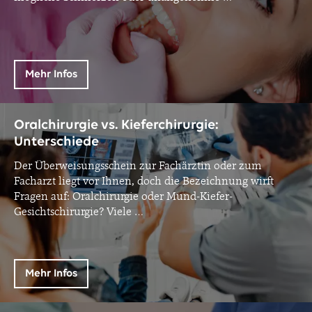
Mehr Infos
Oralchirurgie vs. Kieferchirurgie:
Unterschiede
Der Überweisungsschein zur Fachärztin oder zum
Facharzt liegt vor Ihnen, doch die Bezeichnung wirft
Fragen auf: Oralchirurgie oder Mund-Kiefer-
Gesichtschirurgie? Viele
…
Mehr Infos