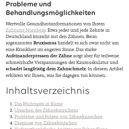
Probleme und
Behandlungsmöglichkeiten
BLOG
Wertvolle Gesundheitsinformationen von Ihrem
Zahnarzt Nürnberg
: Etwa jeder und jede Zehnte in
Deutschland knirscht mit den Zähnen. Beim
KONTAKT & TERMINE
sogenannten
Bruxismus
handelt es sich zwar nicht um
eine Krankheit im engeren Sinne. Das starke
Aufeinanderpressen der Zähne
sorgt aber für teilweise
schmerzhafte Verspannungen der Kaumuskulatur und
schadet langfristig dem Zahnschmelz
. In diesem Artikel
erklären wir Ihnen, was Sie dagegen tun können.
© 2026 EDEL & WEISS. ALLE RECHTE VORBEHALTEN.
Inhaltsverzeichnis
Das Wichtigste in Kürze
Ursachen des Zähneknirschens
Probleme und Folgen von Zähneknirschen
Diagnose von Zähneknirschen
Kieferorthopädische Ansätze zur Behandlung