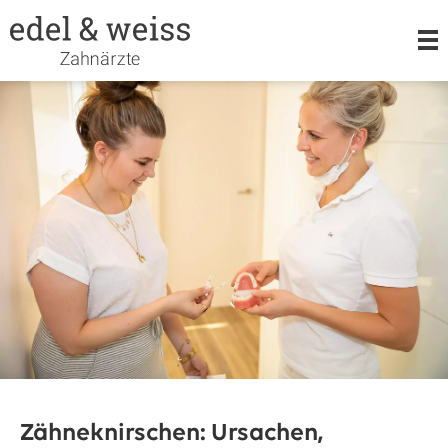
LEISTUNGEN
KIEFERORTHOPÄDIE
ORALCHIRURGIE
TEAM
Zähneknirschen: Ursachen,
KARRIERE