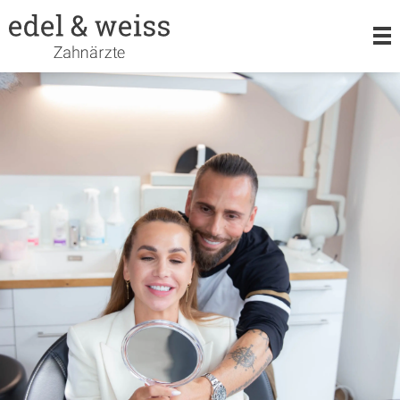
LEISTUNGEN
KIEFERORTHOPÄDIE
ORALCHIRURGIE
TEAM
KARRIERE