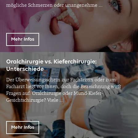
mögliche Schmerzen oder unangenehme
…
Mehr Infos
Oralchirurgie vs. Kieferchirurgie:
Unterschiede
Der Überweisungsschein zur Fachärztin oder zum
Facharzt liegt vor Ihnen, doch die Bezeichnung wirft
Fragen auf: Oralchirurgie oder Mund-Kiefer-
Gesichtschirurgie? Viele
…
Mehr Infos