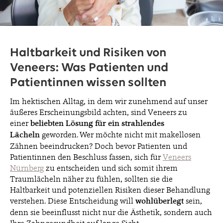
BLOG
Haltbarkeit und Risiken von
Veneers: Was Patienten und
KONTAKT & TERMINE
Patientinnen wissen sollten
Im hektischen Alltag, in dem wir zunehmend auf unser
äußeres Erscheinungsbild achten, sind Veneers zu
einer
beliebten Lösung für ein strahlendes
Lächeln
geworden. Wer möchte nicht mit makellosen
© 2026 EDEL & WEISS. ALLE RECHTE VORBEHALTEN.
Zähnen beeindrucken? Doch bevor Patienten und
Patientinnen den Beschluss fassen, sich für
Veneers
Nürnberg
zu entscheiden und sich somit ihrem
Traumlächeln näher zu fühlen, sollten sie die
Haltbarkeit und potenziellen Risiken dieser Behandlung
verstehen. Diese Entscheidung will
wohlüberlegt
sein,
denn sie beeinflusst nicht nur die Ästhetik, sondern auch