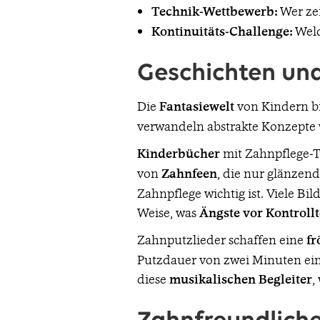
Technik-Wettbewerb:
Wer ze
Kontinuitäts-Challenge:
Welc
Geschichten und
Die
Fantasiewelt
von Kindern bi
verwandeln abstrakte Konzepte
Kinderbücher
mit Zahnpflege-T
von
Zahnfeen
, die nur glänzen
Zahnpflege wichtig ist. Viele B
Weise, was
Ängste vor Kontroll
Zahnputzlieder schaffen eine
fr
Putzdauer von zwei Minuten einz
diese
musikalischen Begleiter
,