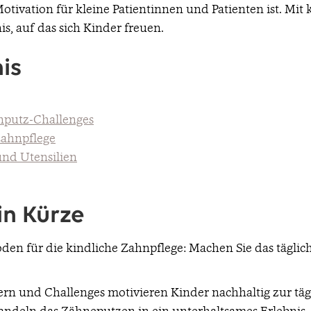
e Motivation für kleine Patientinnen und Patienten ist. Mi
is, auf das sich Kinder freuen.
is
putz-Challenges
Zahnpflege
und Utensilien
in Kürze
oden für die kindliche Zahnpflege: Machen Sie das tägl
rn und Challenges motivieren Kinder nachhaltig zur täg
ndeln das Zähneputzen in ein unterhaltsames Erlebnis.