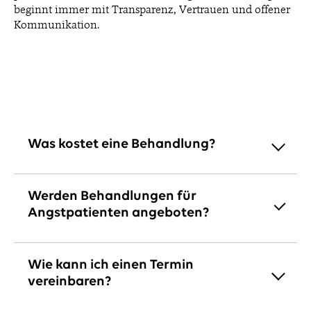
beginnt immer mit Transparenz, Vertrauen und offener
Kommunikation.
Was kostet eine Behandlung?
Die Kosten variieren je nach Leistung. In einem
Beratungsgespräch erhalten Sie einen individuellen
Werden Behandlungen für
Plan.
Angstpatienten angeboten?
Ja – wir bieten einfühlsame Behandlungen und
Sedierungsoptionen bei Bedarf.
Wie kann ich einen Termin
vereinbaren?
Termine können telefonisch oder online gebucht