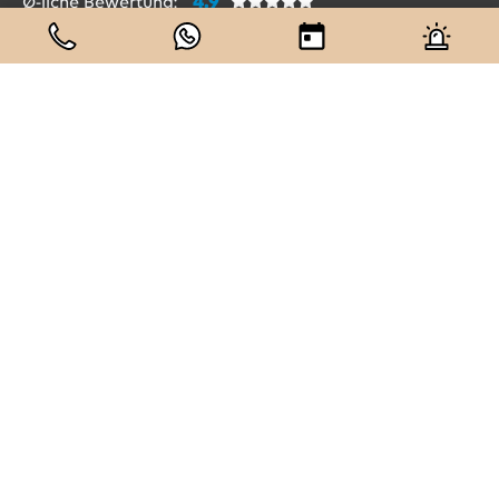
4.9
Ø-liche Bewertung:
Anzahl Bewertungen:
332
Anzahl Beurteilungen:
332
Kontakt
Ludwigsplatz 1a
90403 Nürnberg
T.
0911 – 56 83 63 60
Öffnungszeiten
Mo.,Di.,Mi.,Do.: 7.00 – 20.00 Uhr
Fr.: 7.00 – 18.00 Uhr
Sa.: 9.00 – 14.00 Uhr
Parkmöglichkeiten
Parken direkt vor der Tür
Parkhäuser