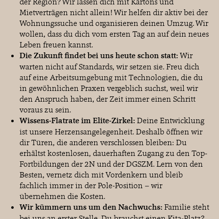
der Region? Wir lassen dich mit Kartons und
Mietverträgen nicht allein! Wir helfen dir aktiv bei der
Wohnungssuche und organisieren deinen Umzug. Wir
wollen, dass du dich vom ersten Tag an auf dein neues
Leben freuen kannst.
Die Zukunft findet bei uns heute schon statt:
Wir
warten nicht auf Standards, wir setzen sie. Freu dich
auf eine Arbeitsumgebung mit Technologien, die du
in gewöhnlichen Praxen vergeblich suchst, weil wir
den Anspruch haben, der Zeit immer einen Schritt
voraus zu sein.
Wissens-Flatrate im Elite-Zirkel:
Deine Entwicklung
ist unsere Herzensangelegenheit. Deshalb öffnen wir
dir Türen, die anderen verschlossen bleiben: Du
erhältst kostenlosen, dauerhaften Zugang zu den Top-
Fortbildungen der 2N und der DGSZM. Lern von den
Besten, vernetz dich mit Vordenkern und bleib
fachlich immer in der Pole-Position – wir
übernehmen die Kosten.
Wir kümmern uns um den Nachwuchs:
Familie steht
bei uns an erster Stelle. Du brauchst einen Kita-Platz?