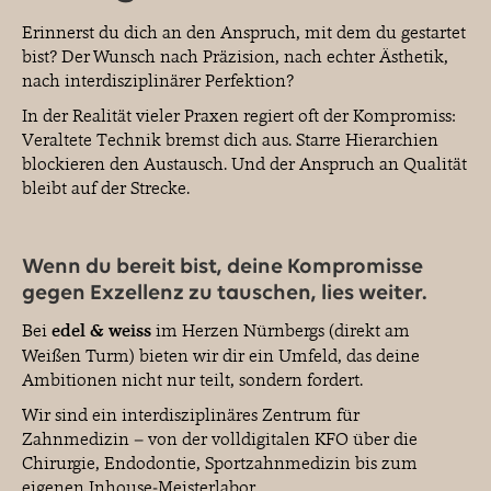
Erinnerst du dich an den Anspruch, mit dem du gestartet
bist? Der Wunsch nach Präzision, nach echter Ästhetik,
BLOG
nach interdisziplinärer Perfektion?
In der Realität vieler Praxen regiert oft der Kompromiss:
Veraltete Technik bremst dich aus. Starre Hierarchien
KONTAKT & TERMINE
blockieren den Austausch. Und der Anspruch an Qualität
bleibt auf der Strecke.
Wenn du bereit bist, deine Kompromisse
gegen Exzellenz zu tauschen, lies weiter.
© 2026 EDEL & WEISS. ALLE RECHTE VORBEHALTEN.
Bei
edel & weiss
im Herzen Nürnbergs (direkt am
Weißen Turm) bieten wir dir ein Umfeld, das deine
Ambitionen nicht nur teilt, sondern fordert.
Wir sind ein interdisziplinäres Zentrum für
Zahnmedizin – von der volldigitalen KFO über die
Chirurgie, Endodontie, Sportzahnmedizin bis zum
eigenen Inhouse-Meisterlabor.