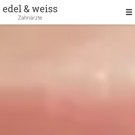
LEISTUNGEN
KIEFERORTHOPÄDIE
ORALCHIRURGIE
TEAM
KARRIERE