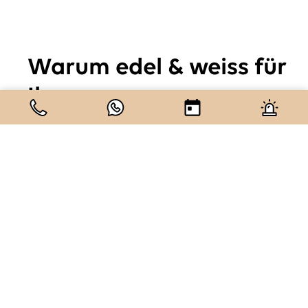
Warum edel & weiss für
Ihre
Engstandbehandlung?
Bei edel & weiss profitieren Sie von einem
breiten
Behandlungsspektrum
unter einem Dach: von der
Engstandkorrektur über die
Behandlung eines
Überbisses
bis hin zur Korrektur eines
Kreuzbisses bei
Kindern
oder bei Erwachsenen sowie dem
Schließen
einer Zahnlücke
. Die Praxis setzt auf modernste
Aligner-Technologie und arbeitet mit eigenen
Dentallaboren, sodass kurze Wege und
hohe Qualität
garantiert sind. Patientinnen und Patienten aus
Nürnberg, Fürth und Erlangen schätzen die zentrale