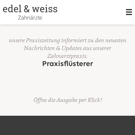
LEISTUNGEN
unsere Praxiszeitung informiert zu den neuesten
Nachrichten & Updates aus unserer
Zahnarztpraxis.
KIEFERORTHOPÄDIE
Praxisflüsterer
ORALCHIRURGIE
Öffne die Ausgabe per Klick!
TEAM
KARRIERE