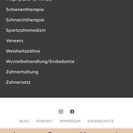
Schienentherapie
Schnarchtherapie
Sportzahnmedizin
Veneers
Weisheitszähne
Wurzelbehandlung/Endodontie
Zahnerhaltung
Zahnersatz
BLOG
KONTAKT
IMPRESSUM
DATENSCHUTZ
© 2026 edel & weiss. Alle Rechte vorbehalten.