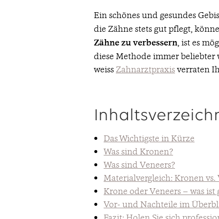
Ein schönes und gesundes Gebis
die Zähne stets gut pflegt, kön
Zähne zu verbessern
, ist es m
diese Methode immer beliebter w
weiss
Zahnarztpraxis
verraten Ih
Inhaltsverzeich
Das Wichtigste in Kürze
Was sind Kronen?
Was sind Veneers?
Materialvergleich: Kronen vs.
Krone oder Veneers – was ist 
Vor- und Nachteile im Überbl
Fazit: Holen Sie sich professio