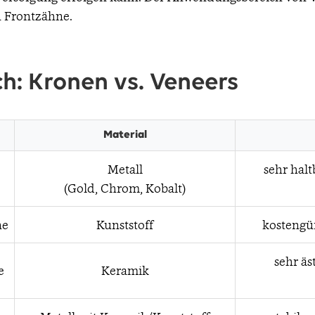
n Frontzähne.
ch: Kronen vs. Veneers
Material
Metall
sehr halt
(Gold, Chrom, Kobalt)
ne
Kunststoff
kostengün
sehr äs
e
Keramik