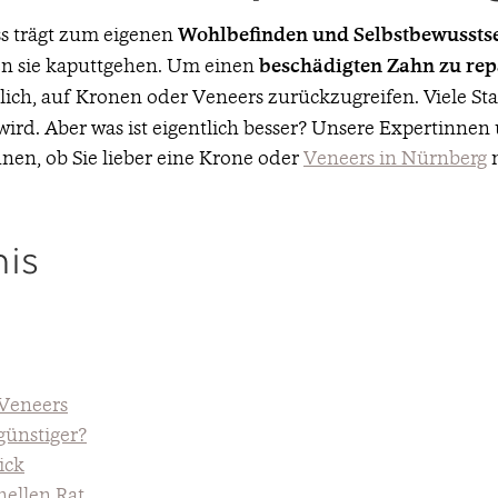
s trägt zum eigenen
Wohlbefinden und Selbstbewussts
nen sie kaputtgehen. Um einen
beschädigten Zahn zu rep
öglich, auf Kronen oder Veneers zurückzugreifen. Viele Sta
ird. Aber was ist eigentlich besser? Unsere Expertinnen
nen, ob Sie lieber eine Krone oder
Veneers in Nürnberg
m
nis
 Veneers
günstiger?
ick
nellen Rat