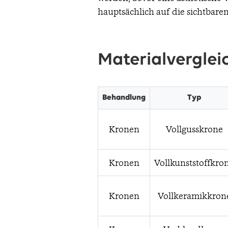
hauptsächlich auf die sichtbare
Materialverglei
Behandlung
Typ
Kronen
Vollgusskrone
Kronen
Vollkunststoffkro
Kronen
Vollkeramikkron