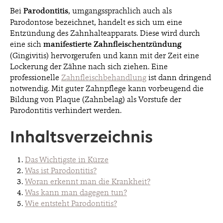
Bei
Parodontitis
, umgangssprachlich auch als
Parodontose bezeichnet, handelt es sich um eine
BLOG
Entzündung des Zahnhalteapparats. Diese wird durch
eine sich
manifestierte Zahnfleischentzündung
(Gingivitis) hervorgerufen und kann mit der Zeit eine
Lockerung der Zähne nach sich ziehen. Eine
KONTAKT & TERMINE
professionelle
Zahnfleischbehandlung
ist dann dringend
notwendig. Mit guter Zahnpflege kann vorbeugend die
Bildung von Plaque (Zahnbelag) als Vorstufe der
Parodontitis verhindert werden.
Inhaltsverzeichnis
© 2026 EDEL & WEISS. ALLE RECHTE VORBEHALTEN.
Das Wichtigste in Kürze
Was ist Parodontitis?
Woran erkennt man die Krankheit?
Was kann man dagegen tun?
Wie entsteht Parodontitis?