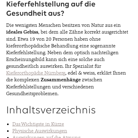
Kieferfehlstellung auf die
Gesundheit aus?
BLOG
Die wenigsten Menschen besitzen von Natur aus ein
ideales
Gebiss
, bei dem alle Zähne korrekt ausgerichtet
sind. Etwa 19 von 20 Personen haben ohne
KONTAKT & TERMINE
kieferorthopädische Behandlung eine sogenannte
Kieferfehlstellung. Neben dem optisch nachteiligen
Erscheinungsbild kann sich eine solche auch
gesundheitlich auswirken. Ihr Spezialist für
Kieferorthopädie Nürnberg
, edel & weiss, erklärt Ihnen
die komplexen
Zusammenhänge
zwischen
© 2026 EDEL & WEISS. ALLE RECHTE VORBEHALTEN.
Kieferfehlstellungen und verschiedenen
Gesundheitsproblemen.
Inhaltsverzeichnis
Das Wichtigste in Kürze
Physische Auswirkungen
Auswirkungen auf die Atmung