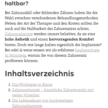
haltbar?
Bei Zahnausfall oder fehlenden Zähnen haben Sie die
BLOG
Wahl zwischen verschiedenen Behandlungsmethoden.
Neben der Art der Therapie und den Kosten sollten Sie
auch auf die Haltbarkeit des Zahnersatzes achten.
KONTAKT & TERMINE
Zahnimplantate
werden immer beliebter, da sie eine
hohe Ästhetik
und einen
hervorragenden Komfort
bieten. Doch wie lange halten eigentlich die Implantate?
Bei edel & weiss wissen wir als erfahrene
Implantologie
in Nürnberg
, warum Sie von diesem Zahnersatz
profitieren können.
© 2026 EDEL & WEISS. ALLE RECHTE VORBEHALTEN.
Inhaltsverzeichnis
Das Wichtigste in Kürze
Zahnimplantate – künstliche Zahnwurzeln mit
vielen Vorteilen
Die Lebensdauer von hochwertigen
Zahnimplantaten