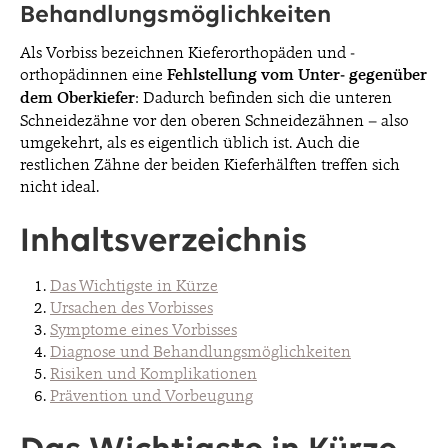
Behandlungsmöglichkeiten
Als Vorbiss bezeichnen Kieferorthopäden und -
BLOG
orthopädinnen eine
Fehlstellung vom Unter- gegenüber
dem Oberkiefer
: Dadurch befinden sich die unteren
Schneidezähne vor den oberen Schneidezähnen – also
KONTAKT & TERMINE
umgekehrt, als es eigentlich üblich ist. Auch die
restlichen Zähne der beiden Kieferhälften treffen sich
nicht ideal.
Inhaltsverzeichnis
© 2026 EDEL & WEISS. ALLE RECHTE VORBEHALTEN.
Das Wichtigste in Kürze
Ursachen des Vorbisses
Symptome eines Vorbisses
Diagnose und Behandlungsmöglichkeiten
Risiken und Komplikationen
Prävention und Vorbeugung